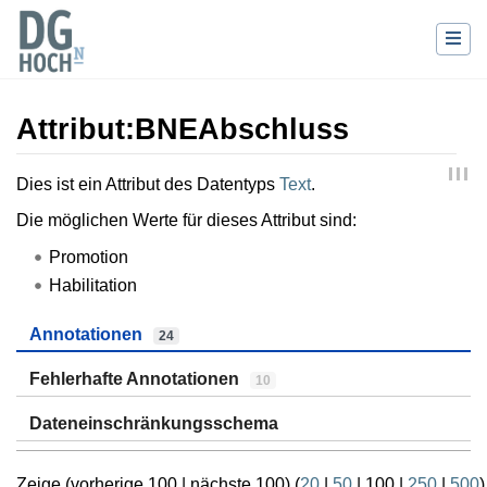
Attribut:BNEAbschluss
Wechseln zu:
Navigation
,
Suche
Dies ist ein Attribut des Datentyps
Text
.
Die möglichen Werte für dieses Attribut sind:
Promotion
Habilitation
Annotationen
24
Fehlerhafte Annotationen
10
Dateneinschränkungsschema
Zeige (
vorherige 100
|
nächste 100
) (
20
|
50
|
100
|
250
|
500
)