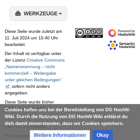
WERKZEUGE
Diese Seite wurde zuletzt am
11. Juli 2024 um 15:40 Uhr
bearbeitet.
Der Inhalt ist verfügbar unter
der Lizenz
Creative Commons
„Namensnennung – nicht
kommerziell – Weitergabe
unter gleichen Bedingungen“
, sofern nicht anders
angegeben.
Diese Seite wurde bisher
1.120-mal abgerufen.
Cookies helfen uns bei der Bereitstellung von DG HochN-
Wiki. Durch die Nutzung von DG HochN-Wiki erklärst du
Datenschutz
dich damit einverstanden, dass wir Cookies speichern.
Über DG HochN-Wiki
Weitere Informationen
Okay
Haftungsausschluss