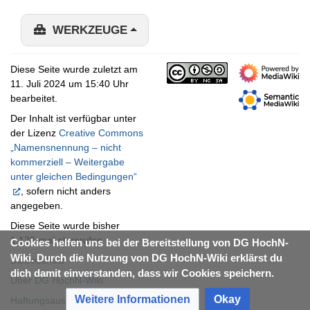
WERKZEUGE
Diese Seite wurde zuletzt am
11. Juli 2024 um 15:40 Uhr
bearbeitet.
Der Inhalt ist verfügbar unter
der Lizenz
Creative Commons
„Namensnennung – nicht
kommerziell – Weitergabe
unter gleichen Bedingungen“
, sofern nicht anders
angegeben.
Diese Seite wurde bisher
1.122-mal abgerufen.
Cookies helfen uns bei der Bereitstellung von DG HochN-
Wiki. Durch die Nutzung von DG HochN-Wiki erklärst du
Datenschutz
dich damit einverstanden, dass wir Cookies speichern.
Über DG HochN-Wiki
Weitere Informationen
Okay
Haftungsausschluss