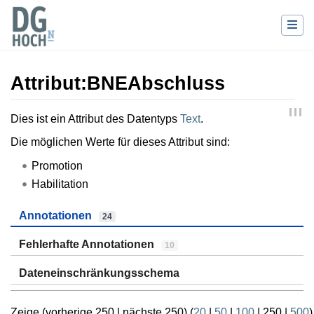
Attribut:BNEAbschluss
Wechseln zu:
Navigation
,
Suche
Dies ist ein Attribut des Datentyps
Text
.
Die möglichen Werte für dieses Attribut sind:
Promotion
Habilitation
Annotationen
24
Fehlerhafte Annotationen
10
Dateneinschränkungsschema
Zeige (
vorherige 250
|
nächste 250
) (
20
|
50
|
100
|
250
|
500
)