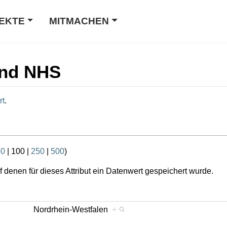
EKTE
MITMACHEN
and NHS
rt
.
50
|
100
|
250
|
500
)
 denen für dieses Attribut ein Datenwert gespeichert wurde.
Nordrhein-Westfalen
+