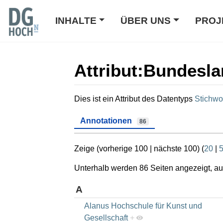
INHALTE
ÜBER UNS
PROJ
Attribut:Bundesl
Wechseln zu:
Navigation
,
Suche
Dies ist ein Attribut des Datentyps
Stichwo
Annotationen
86
Zeige (
vorherige 100
|
nächste 100
) (
20
|
Unterhalb werden 86 Seiten angezeigt, auf
A
Alanus Hochschule für Kunst und
Gesellschaft
+