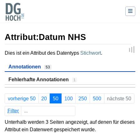
Attribut:Datum NHS
Wechseln zu:
Navigation
,
Suche
Dies ist ein Attribut des Datentyps
Stichwort
.
Annotationen
53
Fehlerhafte Annotationen
1
vorherige 50
20
50
100
250
500
nächste 50
Filter
Unterhalb werden 3 Seiten angezeigt, auf denen für dieses
Attribut ein Datenwert gespeichert wurde.