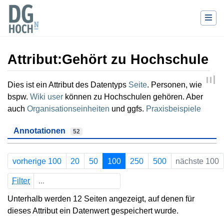
Attribut:Gehört zu Hochschule
Wechseln zu:
Navigation
,
Suche
Dies ist ein Attribut des Datentyps
Seite
. Personen, wie
bspw.
Wiki user
können zu Hochschulen gehören. Aber
auch
Organisationseinheiten
und ggfs.
Praxisbeispiele
Annotationen
52
vorherige 100
20
50
100
250
500
nächste 100
Filter
Unterhalb werden 12 Seiten angezeigt, auf denen für
dieses Attribut ein Datenwert gespeichert wurde.