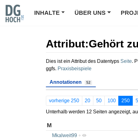
INHALTE
ÜBER UNS
PROJ
Attribut:Gehört z
Wechseln zu:
Navigation
,
Suche
Dies ist ein Attribut des Datentyps
Seite
. 
ggfs.
Praxisbeispiele
Annotationen
52
vorherige 250
20
50
100
250
Unterhalb werden 12 Seiten angezeigt, auf
M
Mkalweit99
+