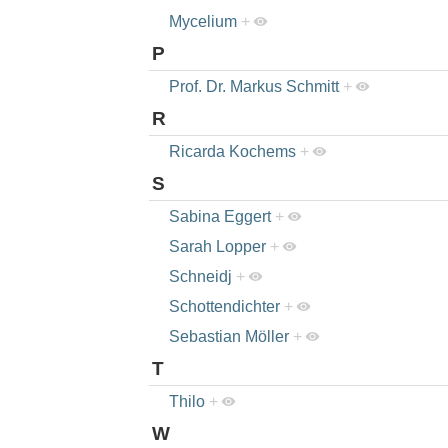
Mycelium
+
P
Prof. Dr. Markus Schmitt
+
R
Ricarda Kochems
+
S
Sabina Eggert
+
Sarah Lopper
+
Schneidj
+
Schottendichter
+
Sebastian Möller
+
T
Thilo
+
W