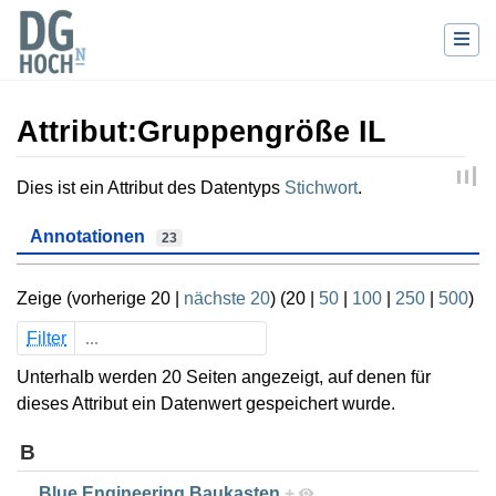
Attribut:Gruppengröße IL
Wechseln zu:
Navigation
,
Suche
Dies ist ein Attribut des Datentyps
Stichwort
.
Annotationen
23
Zeige (
vorherige 20
|
nächste 20
) (
20
|
50
|
100
|
250
|
500
)
Filter
Unterhalb werden 20 Seiten angezeigt, auf denen für
dieses Attribut ein Datenwert gespeichert wurde.
B
Blue Engineering Baukasten
+