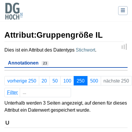
Attribut:Gruppengröße IL
Wechseln zu:
Navigation
,
Suche
Dies ist ein Attribut des Datentyps
Stichwort
.
Annotationen
23
vorherige 250
20
50
100
250
500
nächste 250
Filter
Unterhalb werden 3 Seiten angezeigt, auf denen für dieses
Attribut ein Datenwert gespeichert wurde.
U