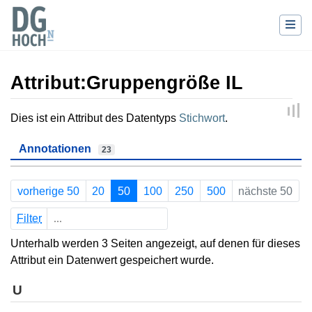
Attribut:Gruppengröße IL
Wechseln zu:
Navigation
,
Suche
Dies ist ein Attribut des Datentyps
Stichwort
.
Annotationen
23
vorherige 50
20
50
100
250
500
nächste 50
Filter
Unterhalb werden 3 Seiten angezeigt, auf denen für dieses
Attribut ein Datenwert gespeichert wurde.
U