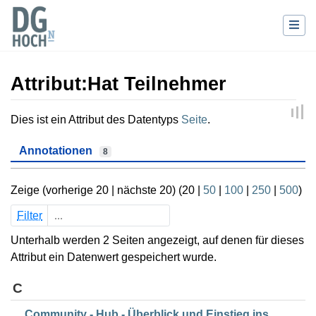
Attribut:Hat Teilnehmer
Wechseln zu:
Navigation
,
Suche
Dies ist ein Attribut des Datentyps
Seite
.
Annotationen
8
Zeige (
vorherige 20
|
nächste 20
) (
20
|
50
|
100
|
250
|
500
)
Filter
Unterhalb werden 2 Seiten angezeigt, auf denen für dieses
Attribut ein Datenwert gespeichert wurde.
C
Community - Hub - Überblick und Einstieg ins