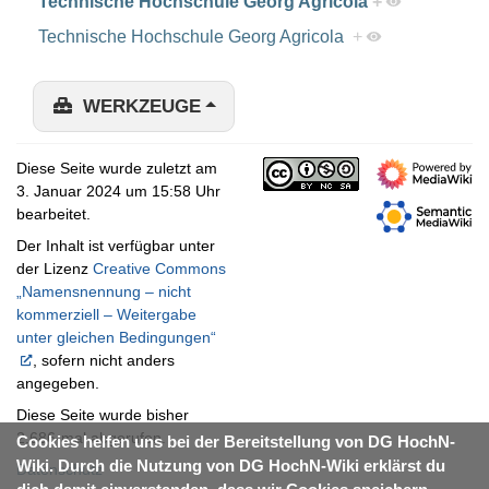
Technische Hochschule Georg Agricola
+
Technische Hochschule Georg Agricola
+
WERKZEUGE
Diese Seite wurde zuletzt am
3. Januar 2024 um 15:58 Uhr
bearbeitet.
Der Inhalt ist verfügbar unter
der Lizenz
Creative Commons
„Namensnennung – nicht
kommerziell – Weitergabe
unter gleichen Bedingungen“
, sofern nicht anders
angegeben.
Diese Seite wurde bisher
2.686-mal abgerufen.
Cookies helfen uns bei der Bereitstellung von DG HochN-
Wiki. Durch die Nutzung von DG HochN-Wiki erklärst du
Datenschutz