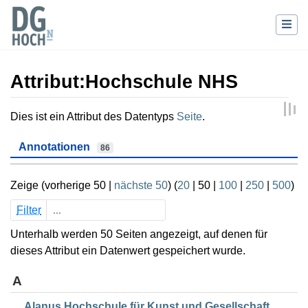
Attribut:Hochschule NHS
Wechseln zu:
Navigation
,
Suche
Dies ist ein Attribut des Datentyps
Seite
.
Annotationen
86
Zeige (
vorherige 50
|
nächste 50
) (
20
|
50
|
100
|
250
|
500
)
Filter
Unterhalb werden 50 Seiten angezeigt, auf denen für
dieses Attribut ein Datenwert gespeichert wurde.
A
Alanus Hochschule für Kunst und Gesellschaft