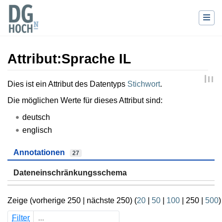
Attribut:Sprache IL
Wechseln zu:
Navigation
,
Suche
Dies ist ein Attribut des Datentyps
Stichwort
.
Die möglichen Werte für dieses Attribut sind:
deutsch
englisch
Annotationen
27
Dateneinschränkungsschema
Zeige (
vorherige 250
|
nächste 250
) (
20
|
50
|
100
|
250
|
500
)
Filter