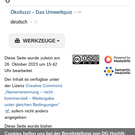
Ö
Ökofuzzi – Das Umweltquiz
+
deutsch
+
WERKZEUGE
Diese Seite wurde zuletzt am
26. Oktober 2023 um 15:42
Uhr bearbeitet.
Der Inhalt ist verfügbar unter
der Lizenz
Creative Commons
„Namensnennung – nicht
kommerziell – Weitergabe
unter gleichen Bedingungen“
, sofern nicht anders
angegeben.
Diese Seite wurde bisher
1.220-mal abgerufen.
Cookies helfen uns bei der Bereitstellung von DG HochN-