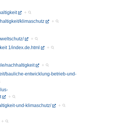
altigkeit
+
haltigkeit/klimaschutz
+
weltschutz/
+
eit 1/index.de.html
+
le/nachhaltigkeit
+
eit/bauliche-entwicklung-betrieb-und-
lus-
t
+
ltigkeit-und-klimaschutz/
+
+