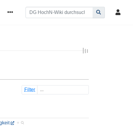
Filter
gkeit
+