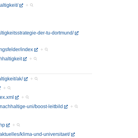
ltigkeit/
+
tigkeitsstrategie-der-tu-dortmund/
ungsfelder/index
+
haltigkeit
+
tigkeit/ak/
+
+
dex.xml
+
nachhaltige-uni/boost-leitbild
+
php
+
aktuelles/klima-und-universitaet/