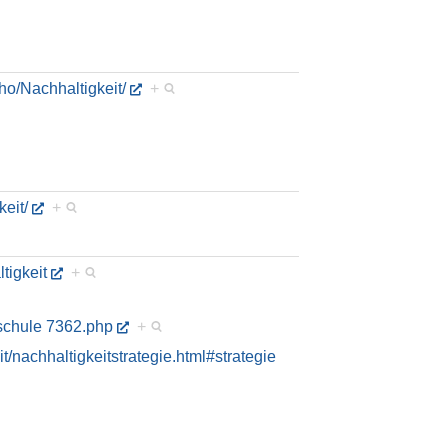
o/Nachhaltigkeit/
+
eit/
+
tigkeit
+
hschule 7362.php
+
t/nachhaltigkeitstrategie.html#strategie