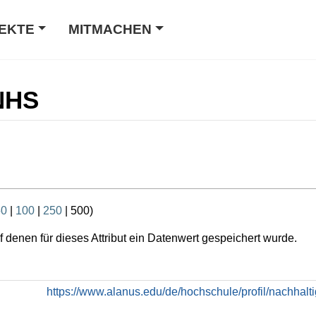
EKTE
MITMACHEN
 NHS
50
|
100
|
250
|
500
)
 denen für dieses Attribut ein Datenwert gespeichert wurde.
https://www.alanus.edu/de/hochschule/profil/nachhalti