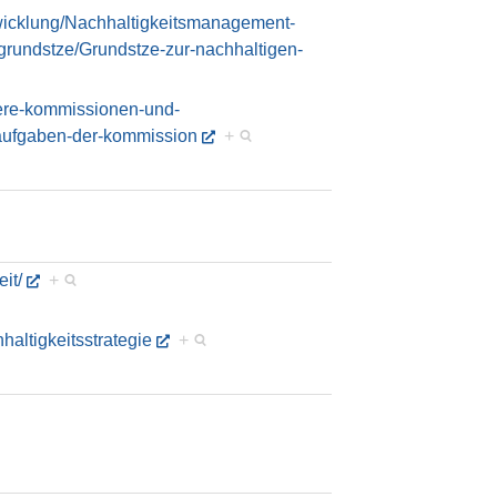
wicklung/Nachhaltigkeitsmanagement-
rundstze/Grundstze-zur-nachhaltigen-
tere-kommissionen-und-
/aufgaben-der-kommission
+
it/
+
haltigkeitsstrategie
+