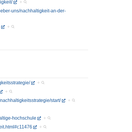
gkeit/
+
ueber-uns/nachhaltigkeit-an-der-
+
keitsstrategie/
+
+
chhaltigkeitsstrategie/start/
+
altige-hochschule
+
keit.html#c11476
+