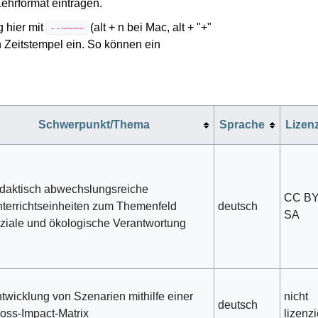
ehrformat eintragen.
 hier mit
(alt + n bei Mac, alt + "+"
--~~~~
 Zeitstempel ein. So können ein
Schwerpunkt/Thema
Sprache
Lizen
daktisch abwechslungsreiche
CC B
terrichtseinheiten zum Themenfeld
deutsch
SA
ziale und ökologische Verantwortung
twicklung von Szenarien mithilfe einer
nicht
deutsch
oss-Impact-Matrix
lizenzi