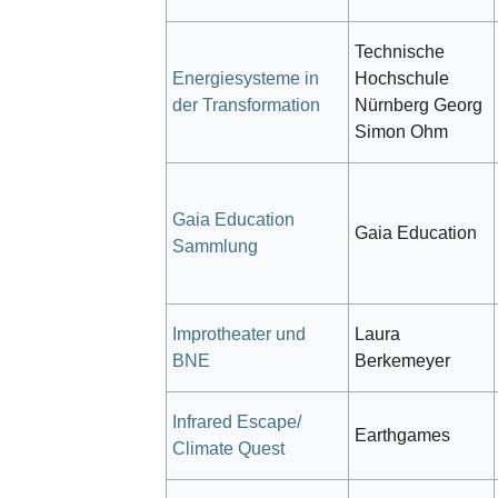
Technische
Energiesysteme in
Hochschule
der Transformation
Nürnberg Georg
Simon Ohm
Gaia Education
Gaia Education
Sammlung
Improtheater und
Laura
BNE
Berkemeyer
Infrared Escape/
Earthgames
Climate Quest