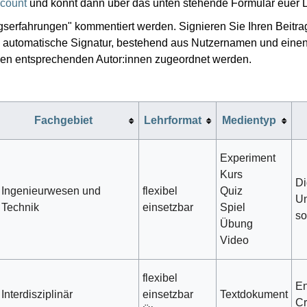
count
und könnt dann über das unten stehende Formular euer L
erfahrungen" kommentiert werden. Signieren Sie Ihren Beitrag
ine automatische Signatur, bestehend aus Nutzernamen und einen
n entsprechenden Autor:innen zugeordnet werden.
Fachgebiet
Lehrformat
Medientyp
Experiment
Kurs
Di
Ingenieurwesen und
flexibel
Quiz
Un
Technik
einsetzbar
Spiel
so
Übung
Video
flexibel
En
Interdisziplinär
einsetzbar
Textdokument
Cr