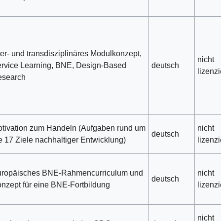
ter- und transdisziplinäres Modulkonzept,
nicht
rvice Learning, BNE, Design-Based
deutsch
lizenzi
esearch
tivation zum Handeln (Aufgaben rund um
nicht
deutsch
e 17 Ziele nachhaltiger Entwicklung)
lizenzi
ropäisches BNE-Rahmencurriculum und
nicht
deutsch
nzept für eine BNE-Fortbildung
lizenzi
nicht