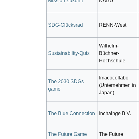
Mission Zukunft
NABU
SDG-Glücksrad
RENN-West
Wilhelm-
Sustainability-Quiz
Büchner-
Hochschule
Imacocollabo
The 2030 SDGs
(Unternehmen in
game
Japan)
The Blue Connection
Inchainge B.V.
The Future Game
The Future