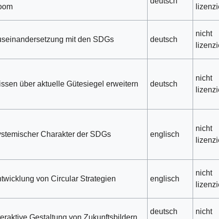
deutsch
oom
lizenzi
nicht
seinandersetzung mit den SDGs
deutsch
lizenzi
nicht
ssen über aktuelle Gütesiegel erweitern
deutsch
lizenzi
nicht
stemischer Charakter der SDGs
englisch
lizenzi
nicht
twicklung von Circular Strategien
englisch
lizenzi
deutsch
nicht
teraktive Gestaltung von Zukunftsbildern