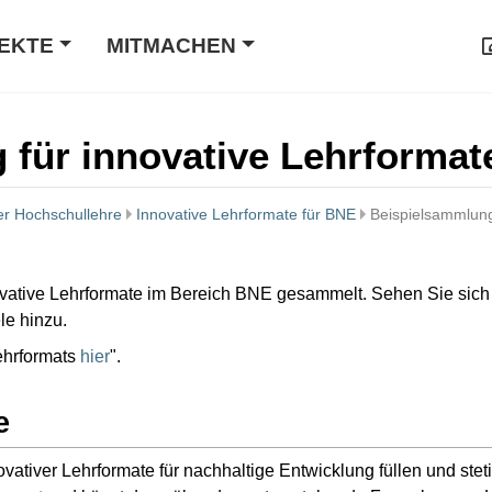
EKTE
MITMACHEN
 für innovative Lehrformat
der Hochschullehre
Innovative Lehrformate für BNE
Beispielsammlung
novative Lehrformate im Bereich BNE gesammelt. Sehen Sie sich
e hinzu.
ehrformats
hier
".
e
iver Lehrformate für nachhaltige Entwicklung füllen und stetig