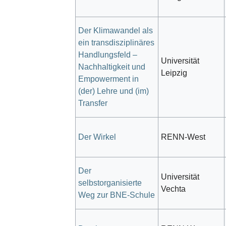
Der Klimawandel als
ein transdisziplinäres
Handlungsfeld –
Universität
Nachhaltigkeit und
Leipzig
Empowerment in
(der) Lehre und (im)
Transfer
Der Wirkel
RENN-West
Der
Universität
selbstorganisierte
Vechta
Weg zur BNE-Schule