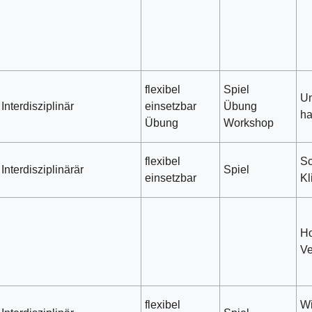
flexibel
Spiel
Un
Interdisziplinär
einsetzbar
Übung
ha
Übung
Workshop
flexibel
Sc
Interdisziplinärär
Spiel
einsetzbar
Kl
Ho
Ve
flexibel
Wi