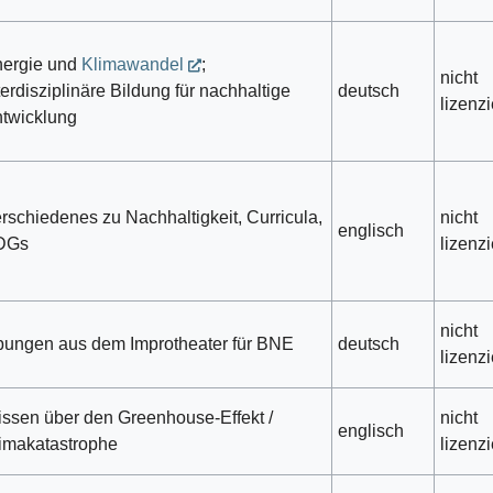
ergie und
Klimawandel
;
nicht
terdisziplinäre Bildung für nachhaltige
deutsch
lizenzi
twicklung
rschiedenes zu Nachhaltigkeit, Curricula,
nicht
englisch
DGs
lizenzi
nicht
ungen aus dem Improtheater für BNE
deutsch
lizenzi
ssen über den Greenhouse-Effekt /
nicht
englisch
imakatastrophe
lizenzi