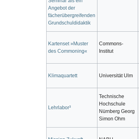
Seminar als ein
Angebot der
fächerübergreifenden
Grundschuldidaktik
Kartenset »Muster
Commons-
des Commoning«
Institut
Klimaquartett
Universität Ulm
Technische
Hochschule
Lehrlabor³
Nürnberg Georg
Simon Ohm