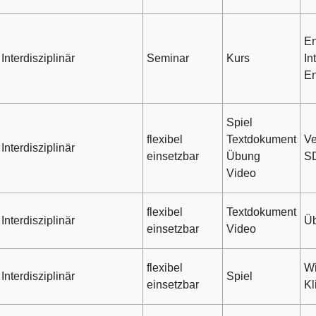
En
Interdisziplinär
Seminar
Kurs
In
En
Spiel
flexibel
Textdokument
Ve
Interdisziplinär
einsetzbar
Übung
S
Video
flexibel
Textdokument
Interdisziplinär
Üb
einsetzbar
Video
flexibel
Wi
Interdisziplinär
Spiel
einsetzbar
Kl