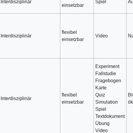
Interdisziplinär
Spiel
Au
einsetzbar
flexibel
Interdisziplinär
Video
Na
einsetzbar
Experiment
Fallstudie
Fragebogen
Karte
flexibel
Quiz
Bi
Interdisziplinär
einsetzbar
Simulation
ök
Spiel
Textdokument
Übung
Video