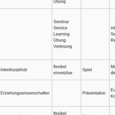
Übung
Seminar
Service
in
Learning
Se
Übung
R
Vorlesung
flexibel
Mo
Interdisziplinär
Spiel
einsetzbar
di
Eu
Erziehungswissenschaften
Präsentation
Ko
flexibel