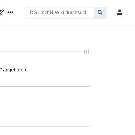
r
“ angehören.