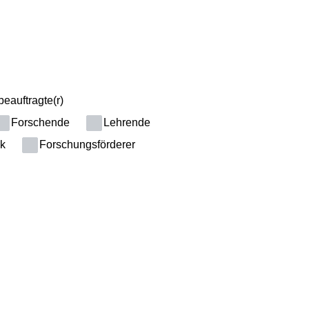
eauftragte(r)
Forschende
Lehrende
ik
Forschungsförderer