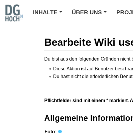
INHALTE
ÜBER UNS
PROJ
Bearbeite Wiki us
Wechseln zu:
Navigation
,
Suche
Du bist aus den folgenden Gründen nicht b
Diese Aktion ist auf Benutzer beschrän
Du hast nicht die erforderlichen Benut
Pflichtfelder sind mit einem * markiert. 
Allgemeine Informatio
Foto: