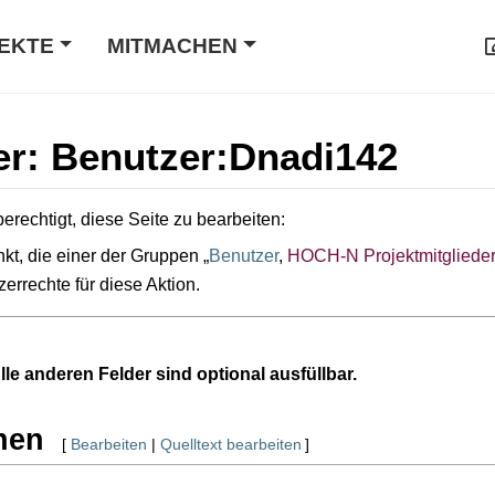
EKTE
MITMACHEN
er: Benutzer:Dnadi142
erechtigt, diese Seite zu bearbeiten:
kt, die einer der Gruppen „
Benutzer
,
HOCH-N Projektmitgliede
zerrechte für diese Aktion.
Alle anderen Felder sind optional ausfüllbar.
nen
[
Bearbeiten
|
Quelltext bearbeiten
]