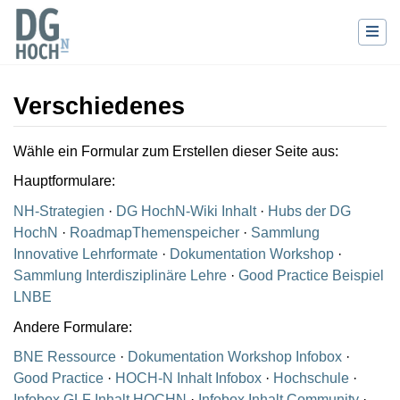
Verschiedenes
Wechseln zu:
Navigation
,
Suche
Wähle ein Formular zum Erstellen dieser Seite aus:
Hauptformulare:
NH-Strategien
·
DG HochN-Wiki Inhalt
·
Hubs der DG
HochN
·
RoadmapThemenspeicher
·
Sammlung
Innovative Lehrformate
·
Dokumentation Workshop
·
Sammlung Interdisziplinäre Lehre
·
Good Practice Beispiel
LNBE
Andere Formulare:
BNE Ressource
·
Dokumentation Workshop Infobox
·
Good Practice
·
HOCH-N Inhalt Infobox
·
Hochschule
·
Infobox GLF Inhalt HOCHN
·
Infobox Inhalt Community
·