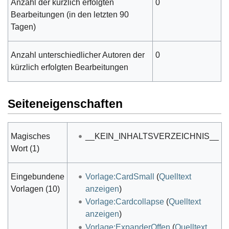
Anzahl der kürzlich erfolgten
0
Bearbeitungen (in den letzten 90
Tagen)
Anzahl unterschiedlicher Autoren der
0
kürzlich erfolgten Bearbeitungen
Seiteneigenschaften
Magisches
__KEIN_INHALTSVERZEICHNIS__
Wort (1)
Eingebundene
Vorlage:CardSmall
(
Quelltext
Vorlagen (10)
anzeigen
)
Vorlage:Cardcollapse
(
Quelltext
anzeigen
)
Vorlage:ExpanderOffen
(
Quelltext