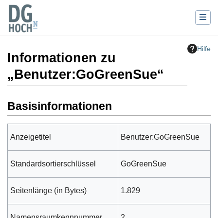
Hilfe
Informationen zu
„Benutzer:GoGreenSue“
Wechseln zu:
Navigation
,
Suche
Basisinformationen
Anzeigetitel
Benutzer:GoGreenSue
Standardsortierschlüssel
GoGreenSue
Seitenlänge (in Bytes)
1.829
Namensraumkennnummer
2