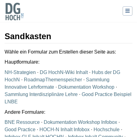
Sandkasten
Wechseln zu:
Navigation
,
Suche
Wähle ein Formular zum Erstellen dieser Seite aus:
Hauptformulare:
NH-Strategien
·
DG HochN-Wiki Inhalt
·
Hubs der DG
HochN
·
RoadmapThemenspeicher
·
Sammlung
Innovative Lehrformate
·
Dokumentation Workshop
·
Sammlung Interdisziplinäre Lehre
·
Good Practice Beispiel
LNBE
Andere Formulare:
BNE Ressource
·
Dokumentation Workshop Infobox
·
Good Practice
·
HOCH-N Inhalt Infobox
·
Hochschule
·
Infobox GLF Inhalt HOCHN
·
Infobox Inhalt Community
·