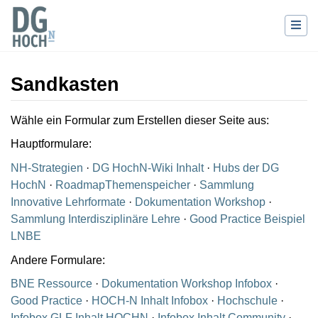
Sandkasten
Wechseln zu:
Navigation
,
Suche
Wähle ein Formular zum Erstellen dieser Seite aus:
Hauptformulare:
NH-Strategien
·
DG HochN-Wiki Inhalt
·
Hubs der DG
HochN
·
RoadmapThemenspeicher
·
Sammlung
Innovative Lehrformate
·
Dokumentation Workshop
·
Sammlung Interdisziplinäre Lehre
·
Good Practice Beispiel
LNBE
Andere Formulare:
BNE Ressource
·
Dokumentation Workshop Infobox
·
Good Practice
·
HOCH-N Inhalt Infobox
·
Hochschule
·
Infobox GLF Inhalt HOCHN
·
Infobox Inhalt Community
·