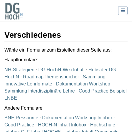
Verschiedenes
Wechseln zu:
Navigation
,
Suche
Wähle ein Formular zum Erstellen dieser Seite aus:
Hauptformulare:
NH-Strategien
·
DG HochN-Wiki Inhalt
·
Hubs der DG
HochN
·
RoadmapThemenspeicher
·
Sammlung
Innovative Lehrformate
·
Dokumentation Workshop
·
Sammlung Interdisziplinäre Lehre
·
Good Practice Beispiel
LNBE
Andere Formulare:
BNE Ressource
·
Dokumentation Workshop Infobox
·
Good Practice
·
HOCH-N Inhalt Infobox
·
Hochschule
·
Infobox GLF Inhalt HOCHN
·
Infobox Inhalt Community
·