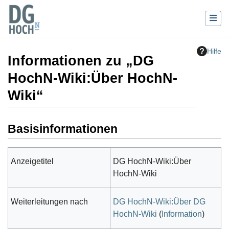
Hilfe
Informationen zu „DG
HochN-Wiki:Über HochN-
Wiki“
Wechseln zu:
Navigation
,
Suche
Basisinformationen
Anzeigetitel
DG HochN-Wiki:Über
HochN-Wiki
Weiterleitungen nach
DG HochN-Wiki:Über DG
HochN-Wiki
(
Information
)