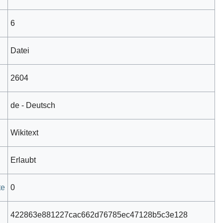
6
Datei
2604
de - Deutsch
Wikitext
Erlaubt
te
0
422863e881227cac662d76785ec47128b5c3e128