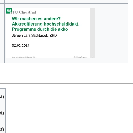
t)
t)
t)