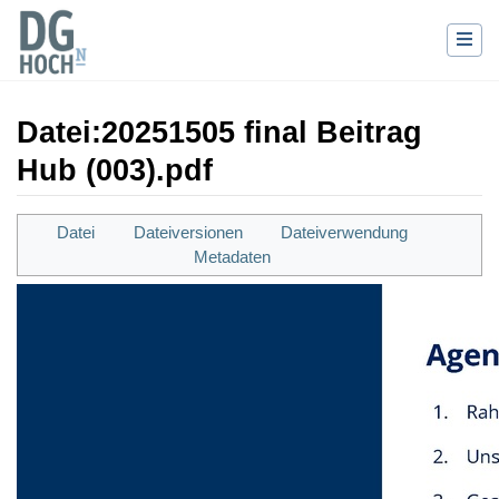
Datei
:
20251505 final Beitrag
Hub (003).pdf
Wechseln zu:
Navigation
,
Suche
Datei
Dateiversionen
Dateiverwendung
Metadaten