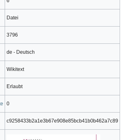
6
Datei
3796
de - Deutsch
Wikitext
Erlaubt
te
0
c9258433b2a1e3b67e908e85bcb41b0b462a7c89