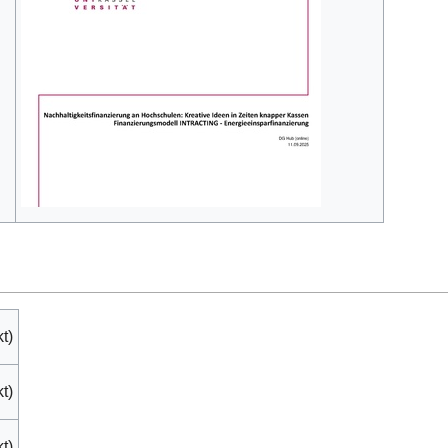
t)
t)
t)