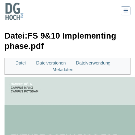
Datei
:
FS 9&10 Implementing
phase.pdf
Wechseln zu:
Navigation
,
Suche
Datei
Dateiversionen
Dateiverwendung
Metadaten