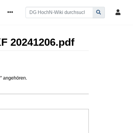
KF 20241206.pdf
r
“ angehören.