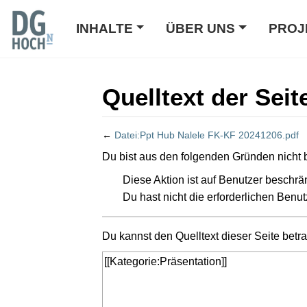
INHALTE
ÜBER UNS
PROJ
Quelltext der Sei
←
Datei:Ppt Hub Nalele FK-KF 20241206.pdf
Wechseln zu:
Navigation
,
Suche
Du bist aus den folgenden Gründen nicht b
Diese Aktion ist auf Benutzer beschrän
Du hast nicht die erforderlichen Benut
Du kannst den Quelltext dieser Seite betr