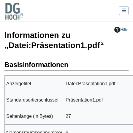
Hilfe
Informationen zu
„Datei:Präsentation1.pdf“
Wechseln zu:
Navigation
,
Suche
Basisinformationen
Anzeigetitel
Datei:Präsentation1.pdf
Standardsortierschlüssel
Präsentation1.pdf
Seitenlänge (in Bytes)
27
Namensraumkennnummer
6