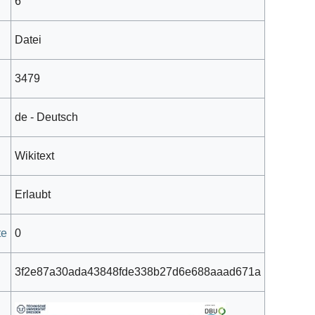
6
Datei
3479
de - Deutsch
Wikitext
Erlaubt
te
0
3f2e87a30ada43848fde338b27d6e688aaad671a