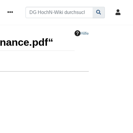
Hilfe
rnance.pdf“