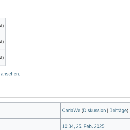
t)
t)
t)
e ansehen.
CarlaWe
(
Diskussion
|
Beiträge
)
10:34, 25. Feb. 2025