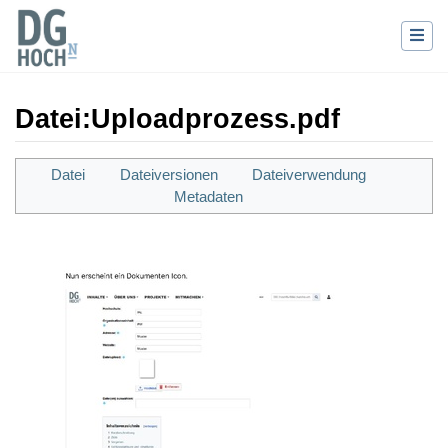
Datei
:
Uploadprozess.pdf
Wechseln zu:
Navigation
,
Suche
Datei
Dateiversionen
Dateiverwendung
Metadaten