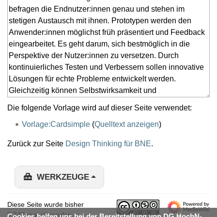
Die folgende Vorlage wird auf dieser Seite verwendet:
Vorlage:Cardsimple
(
Quelltext anzeigen
)
Zurück zur Seite
Design Thinking für BNE
.
WERKZEUGE
Diese Seite wurde bisher
5.740-mal abgerufen.
Cookies helfen uns bei der Bereitstellung von DG HochN-