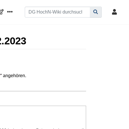
2.2023
r
“ angehören.