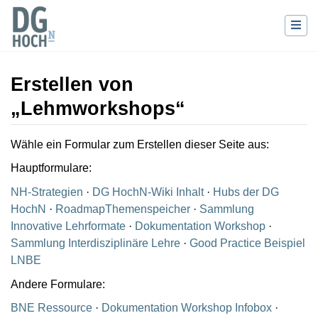
Erstellen von
„Lehmworkshops“
Wechseln zu:
Navigation
,
Suche
Wähle ein Formular zum Erstellen dieser Seite aus:
Hauptformulare:
NH-Strategien
·
DG HochN-Wiki Inhalt
·
Hubs der DG
HochN
·
RoadmapThemenspeicher
·
Sammlung
Innovative Lehrformate
·
Dokumentation Workshop
·
Sammlung Interdisziplinäre Lehre
·
Good Practice Beispiel
LNBE
Andere Formulare:
BNE Ressource
·
Dokumentation Workshop Infobox
·