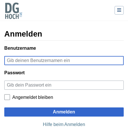
Anmelden
Wechseln zu:
Benutzername
Navigation
,
Suche
Passwort
Angemeldet bleiben
Anmelden
Hilfe beim Anmelden