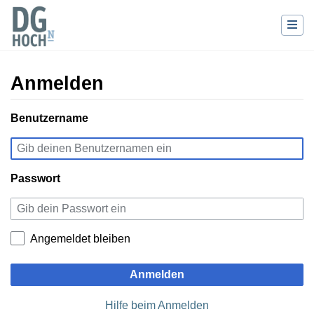
Anmelden
Wechseln zu:
Benutzername
Navigation
,
Suche
Passwort
Angemeldet bleiben
Anmelden
Hilfe beim Anmelden