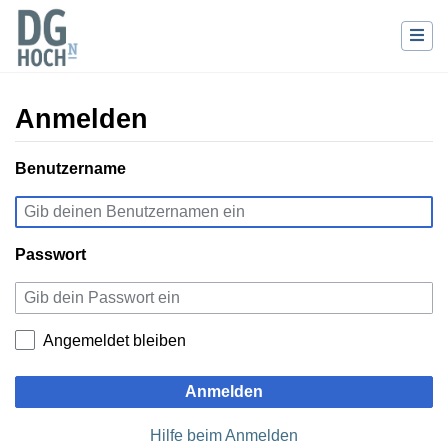
Anmelden
Wechseln zu:
Benutzername
Navigation
,
Suche
Passwort
Angemeldet bleiben
Anmelden
Hilfe beim Anmelden