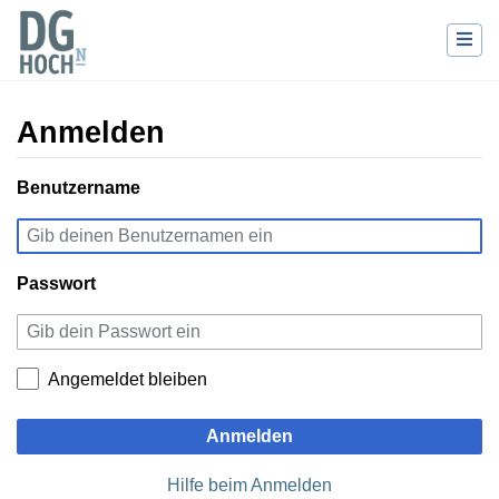
Anmelden
Wechseln zu:
Benutzername
Navigation
,
Suche
Passwort
Angemeldet bleiben
Anmelden
Hilfe beim Anmelden