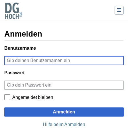
Anmelden
Wechseln zu:
Benutzername
Navigation
,
Suche
Passwort
Angemeldet bleiben
Anmelden
Hilfe beim Anmelden