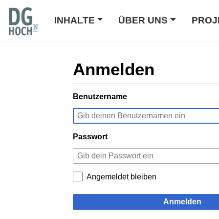
INHALTE
ÜBER UNS
PROJ
Anmelden
Wechseln zu:
Benutzername
Navigation
,
Suche
Passwort
Angemeldet bleiben
Anmelden