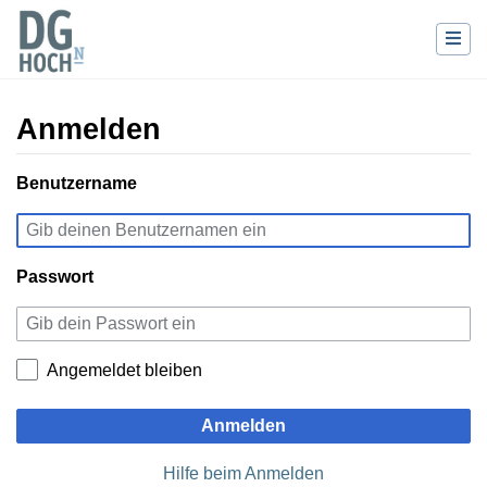
Anmelden
Wechseln zu:
Benutzername
Navigation
,
Suche
Passwort
Angemeldet bleiben
Anmelden
Hilfe beim Anmelden