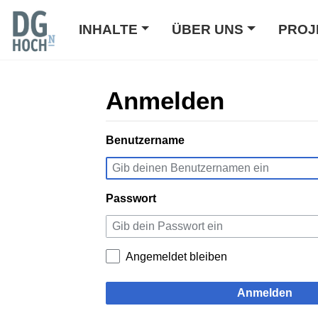
INHALTE
ÜBER UNS
PROJ
Anmelden
Wechseln zu:
Benutzername
Navigation
,
Suche
Passwort
Angemeldet bleiben
Anmelden