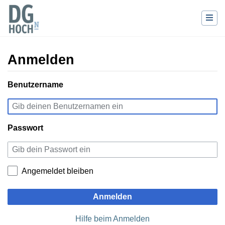
Anmelden
Wechseln zu:
Benutzername
Navigation
,
Suche
Passwort
Angemeldet bleiben
Anmelden
Hilfe beim Anmelden