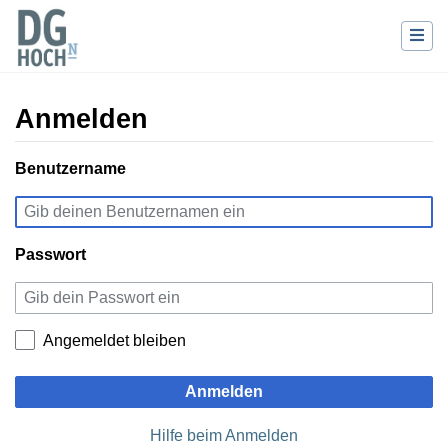
Anmelden
Wechseln zu:
Benutzername
Navigation
,
Suche
Passwort
Angemeldet bleiben
Anmelden
Hilfe beim Anmelden