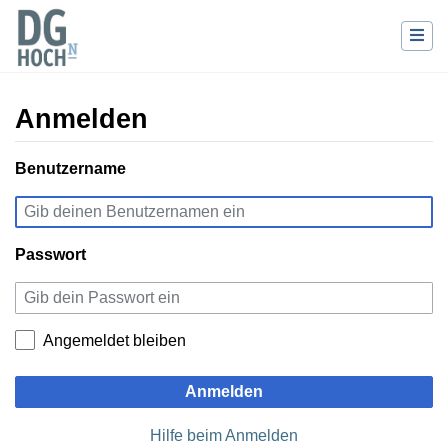
Anmelden
Wechseln zu:
Benutzername
Navigation
,
Suche
Passwort
Angemeldet bleiben
Anmelden
Hilfe beim Anmelden