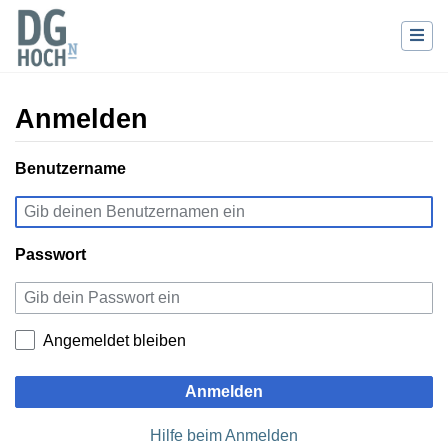
Anmelden
Wechseln zu:
Benutzername
Navigation
,
Suche
Passwort
Angemeldet bleiben
Anmelden
Hilfe beim Anmelden