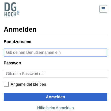
Anmelden
Wechseln zu:
Benutzername
Navigation
,
Suche
Passwort
Angemeldet bleiben
Anmelden
Hilfe beim Anmelden