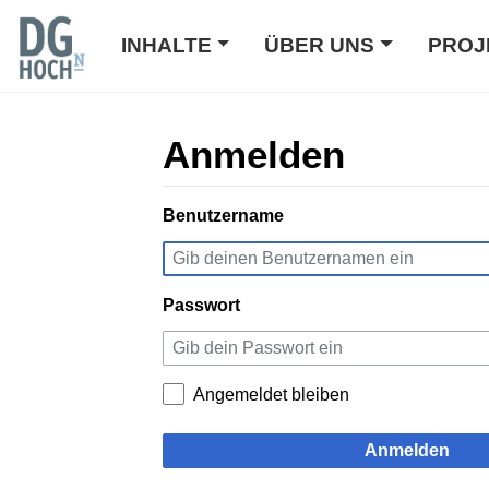
INHALTE
ÜBER UNS
PROJ
Anmelden
Wechseln zu:
Benutzername
Navigation
,
Suche
Passwort
Angemeldet bleiben
Anmelden