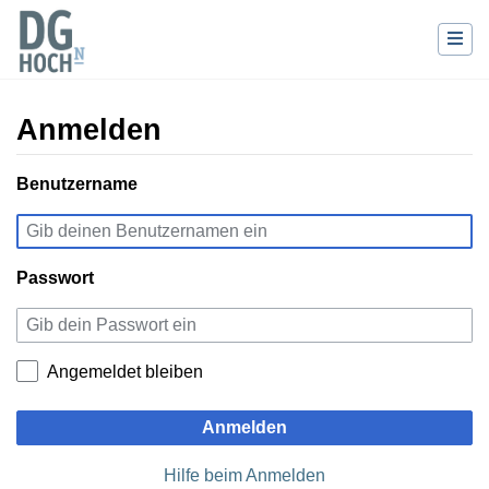
Anmelden
Wechseln zu:
Benutzername
Navigation
,
Suche
Passwort
Angemeldet bleiben
Anmelden
Hilfe beim Anmelden