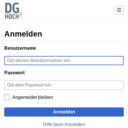
Anmelden
Wechseln zu:
Benutzername
Navigation
,
Suche
Passwort
Angemeldet bleiben
Anmelden
Hilfe beim Anmelden