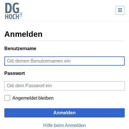
Anmelden
Wechseln zu:
Benutzername
Navigation
,
Suche
Passwort
Angemeldet bleiben
Anmelden
Hilfe beim Anmelden