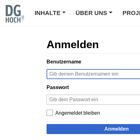
INHALTE
ÜBER UNS
PROJ
Anmelden
Wechseln zu:
Benutzername
Navigation
,
Suche
Passwort
Angemeldet bleiben
Anmelden